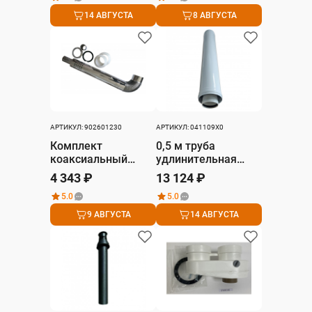
14 АВГУСТА
8 АВГУСТА
АРТИКУЛ: 902601230
АРТИКУЛ: 041109X0
Комплект
0,5 м труба
коаксиальный
удлинительная
Ferroli Ø80/127
Ø100/150 мм
4 343 ₽
13 124 ₽
(длина 1 м) нерж
5.0
5.0
9 АВГУСТА
14 АВГУСТА