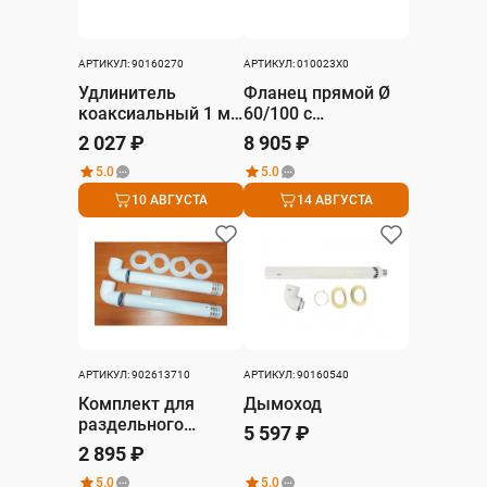
АРТИКУЛ: 90160270
АРТИКУЛ: 010023X0
Удлинитель
Фланец прямой Ø
коаксиальный 1 м,
60/100 с
D 80/127 мм
конденсатоотводчиком
2 027 ₽
8 905 ₽
5.0
5.0
10 АВГУСТА
14 АВГУСТА
АРТИКУЛ: 902613710
АРТИКУЛ: 90160540
Комплект для
Дымоход
раздельного
5 597 ₽
дымоудаления Ø
2 895 ₽
80/80 Aluminum
5.0
5.0
pipe assembly