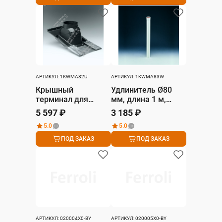
АРТИКУЛ: 1KWMA82U
АРТИКУЛ: 1KWMA83W
Крышный
Удлинитель Ø80
терминал для
мм, длина 1 м,
наклонной крыши
материал – ПВХ
5 597 ₽
3 185 ₽
Ø132, материал –
5.0
5.0
ПВХ
ПОД ЗАКАЗ
ПОД ЗАКАЗ
АРТИКУЛ: 020004X0-BY
АРТИКУЛ: 020005X0-BY