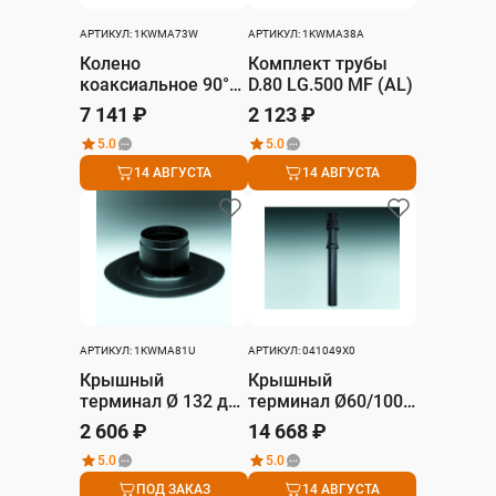
АРТИКУЛ: 1KWMA73W
АРТИКУЛ: 1KWMA38A
Колено
Комплект трубы
коаксиальное 90°
D.80 LG.500 MF (AL)
Ø80/125 мм,
7 141 ₽
2 123 ₽
дымовая часть –
5.0
5.0
ПВХ, воздушная
часть – ПВХ
14 АВГУСТА
14 АВГУСТА
АРТИКУЛ: 1KWMA81U
АРТИКУЛ: 041049X0
Крышный
Крышный
терминал Ø 132 для
терминал Ø60/100
плоской крыши
мм, материал –
2 606 ₽
14 668 ₽
ПВХ
5.0
5.0
ПОД ЗАКАЗ
14 АВГУСТА