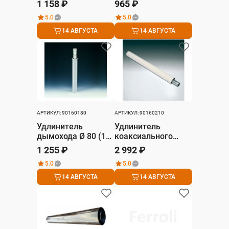
1 158 ₽
965 ₽
5.0
5.0
14 АВГУСТА
14 АВГУСТА
АРТИКУЛ: 90160180
АРТИКУЛ: 90160210
Удлинитель
Удлинитель
дымохода Ø 80 (1
коаксиального
м)
дымохода d.100x60
1 255 ₽
2 992 ₽
(1 м)
5.0
5.0
14 АВГУСТА
14 АВГУСТА