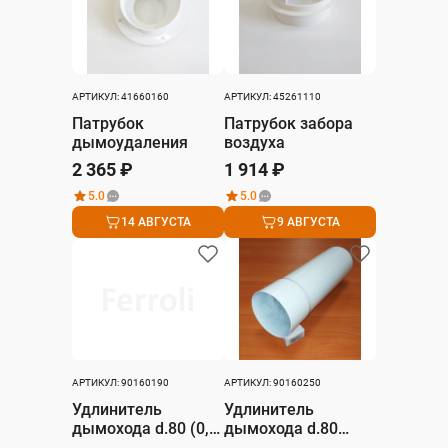
АРТИКУЛ: 41660160
АРТИКУЛ: 45261110
Патрубок
Патрубок забора
дымоудаления
воздуха
2 365 ₽
1 914 ₽
5.0
5.0
14 АВГУСТА
9 АВГУСТА
АРТИКУЛ: 90160190
АРТИКУЛ: 90160250
Удлинитель
Удлинитель
дымохода d.80 (0,5
дымохода d.80
м)
(0.25 м)