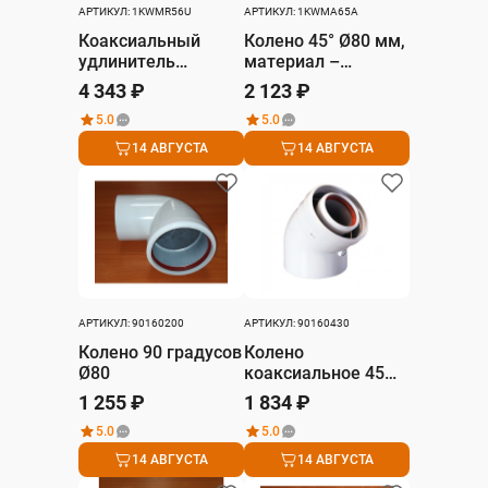
АРТИКУЛ: 1KWMR56U
АРТИКУЛ: 1KWMA65A
Коаксиальный
Колено 45° Ø80 мм,
удлинитель
материал –
Ø80/125 мм, длина
алюминий
4 343 ₽
2 123 ₽
1 м, дымовая часть
5.0
5.0
– алюминий,
воздушная часть –
14 АВГУСТА
14 АВГУСТА
ПВХ
АРТИКУЛ: 90160200
АРТИКУЛ: 90160430
Колено 90 градусов
Колено
Ø80
коаксиальное 45
град., D 60/100 мм
1 255 ₽
1 834 ₽
5.0
5.0
14 АВГУСТА
14 АВГУСТА