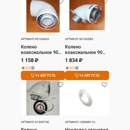
АРТИКУЛ: 90160420
АРТИКУЛ: 90160590
Колено
Колено
коаксиальное 90
коаксиальное 90
град., D 60/100 мм
град., D 60/100 мм
1 158 ₽
1 834 ₽
5.0
5.0
14 АВГУСТА
14 АВГУСТА
АРТИКУЛ: 010007X0
АРТИКУЛ: 1KWMR11A
Колено
Накладка стеновая