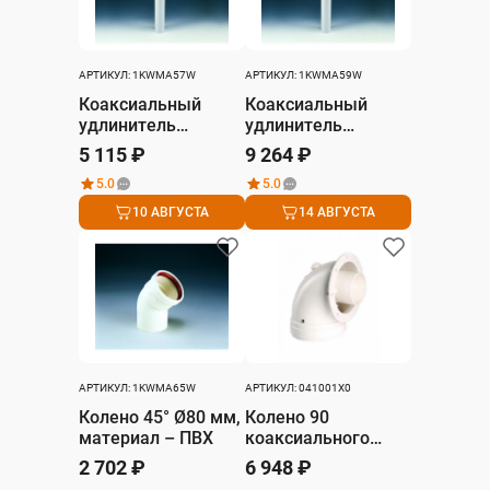
АРТИКУЛ: 1KWMA57W
АРТИКУЛ: 1KWMA59W
Коаксиальный
Коаксиальный
удлинитель
удлинитель
Ø60/100 мм,
Ø80/125 мм,
5 115 ₽
9 264 ₽
дымовая часть –
дымовая часть –
5.0
5.0
ПВХ, воздушная
ПВХ, воздушная
часть – ПВХ
часть – ПВХ
10 АВГУСТА
14 АВГУСТА
АРТИКУЛ: 1KWMA65W
АРТИКУЛ: 041001X0
Колено 45° Ø80 мм,
Колено 90
материал – ПВХ
коаксиального
дымохода 60/100
2 702 ₽
6 948 ₽