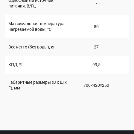
Однофазный источник
-
питания, В/Гц
Максимальная температура
80
нагреваемой воды, °C
Вес нетто (без воды), кг
27
КПД, %
99,5
Габаритные размеры (В x Ш x
700×420×250
Г), мм