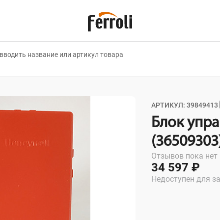
АРТИКУЛ: 39849413
Блок упр
(36509303
Отзывов пока нет
34 597 ₽
Недоступен для з