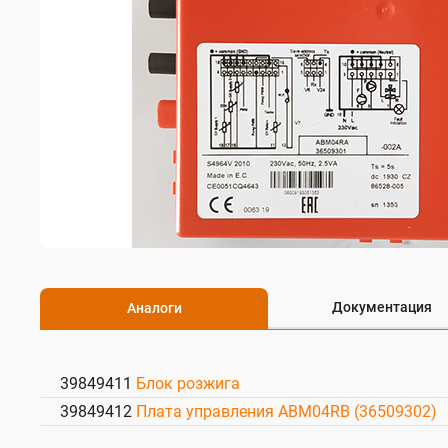
Документация
Аналоги
39849411
Блок розжига
39849412
Плата управления ABM04RB (36509302)