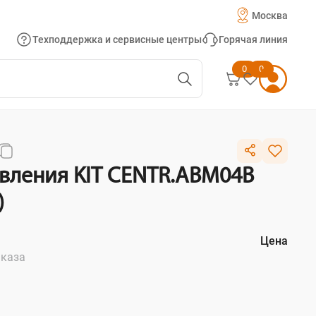
Москва
Техподдержка и сервисные центры
Горячая линия
0
0
авления KIT CENTR.ABM04B
)
Цена
аказа