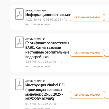
APPLICATION/PDF
Информационное письмо
СВЯЗАННЫЕ ТОВАРЫ
1,022.40 Кб | С 08.07.2025 • По
настоящее время
APPLICATION/PDF
Сертификат соответствия
ЕАЭС. Котлы газовые
настенные отопительные
СВЯЗАННЫЕ ТОВАРЫ
водогрейные.
4.66 Мб | С 09.06.2025 • По
настоящее время
APPLICATION/PDF
Инструкция Vitabel F FL
(производство новых
моделей: с 26.05.2025 -
СВЯЗАННЫЕ ТОВАРЫ
№2522BY102985)
6.05 Мб | С 29.05.2025 • По
настоящее время