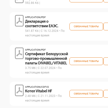
592.86 Кб |
APPLICATION/PDF
Декларация о
соответствии ЕАЭС.
СВЯЗАННЫЕ ТОВАРЫ
541.87 Кб | С 16.12.2024 • По
настоящее время
APPLICATION/PDF
Сертификат Белорусской
торгово-промышленной
СВЯЗАННЫЕ ТОВАРЫ
палаты DIVABEL/ VITABEL
3.75 Мб | С 22.07.2024 • По
настоящее время
APPLICATION/CDFV2
Котел Vitabel HF
СВЯЗАННЫЕ ТОВАРЫ
2.48 Мб | С 21.11.2023 • По
настоящее время