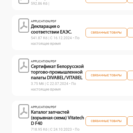
592.86 Кб |
APPLICATION/PDF
Декларация о
соответствии ЕАЭС.
СВЯЗАННЫЕ ТОВАРЫ
541.87 Кб | С 16.12.2024 • По
настоящее время
APPLICATION/PDF
Сертификат Белорусской
торгово-промышленной
СВЯЗАННЫЕ ТОВАРЫ
палаты DIVABEL/ VITABEL
3.75 Мб | С 22.07.2024 • По
настоящее время
APPLICATION/PDF
Каталог запчастей
(взрывная схема) Vitatech
СВЯЗАННЫЕ ТОВАРЫ
D F40
718.95 Кб | С 24.10.2023 • По