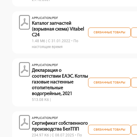
APPLICATION/PDF
Каталог запчастей
(взрывная схема) Vitabel
СВЯЗАННЫЕ ТОВАРЫ
С24
1.48 Мб | С 31.01.2022 • По
настоящее время
APPLICATION/PDF
Декларация о
соответствии ЕАЭС. Котлы
газовые настенные
СВЯЗАННЫЕ ТОВАРЫ
отопительные
водогрейные, 2021
513.08 Кб |
APPLICATION/PDF
Сертификат собственного
производства БелТПП
СВЯЗАННЫЕ ТОВАРЫ
234.97 Кб | С 08.07.2025 • По