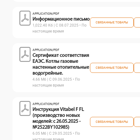
APPLICATION/PDF
Информационное письмо
СВЯЗАННЫЕ ТОВАРЫ
1,022.40 Кб | С 08.07.2025 • По
настоящее время
APPLICATION/PDF
Сертификат соответствия
ЕАЭС. Котлы газовые
настенные отопительные
СВЯЗАННЫЕ ТОВАРЫ
водогрейные.
4.66 Мб | С 09.06.2025 • По
настоящее время
APPLICATION/PDF
Инструкция Vitabel F FL
(производство новых
моделей: с 26.05.2025 -
СВЯЗАННЫЕ ТОВАРЫ
№2522BY102985)
6.05 Мб | С 29.05.2025 • По
настоящее время